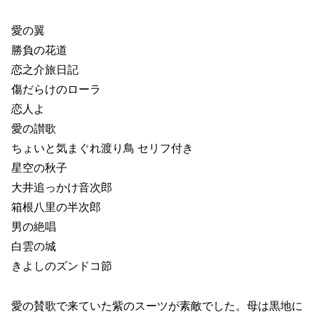
愛の翼
勝負の花道
恋之介旅日記
傷だらけのローラ
恋人よ
愛の讃歌
ちょいと気まぐれ渡り鳥 セリフ付き
星空の秋子
大井追っかけ音次郎
箱根八里の半次郎
男の絶唱
白雲の城
きよしのズンドコ節
愛の賛歌で来ていた紫のスーツが素敵でした。母は黒地に