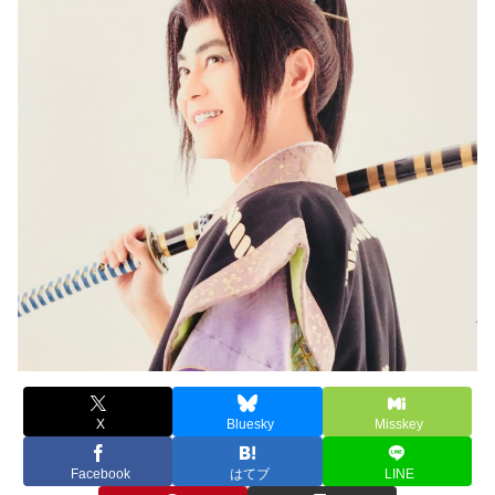
X
Bluesky
Misskey
Facebook
はてブ
LINE