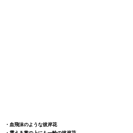
・血飛沫のような彼岸花
・震える掌の上にも一輪の彼岸花