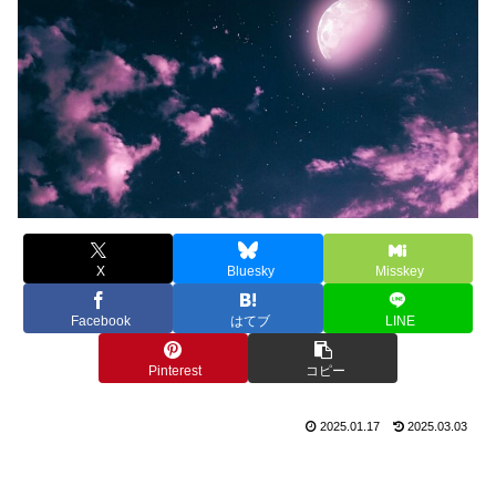
X
Bluesky
Misskey
Facebook
はてブ
LINE
Pinterest
コピー
2025.01.17
2025.03.03