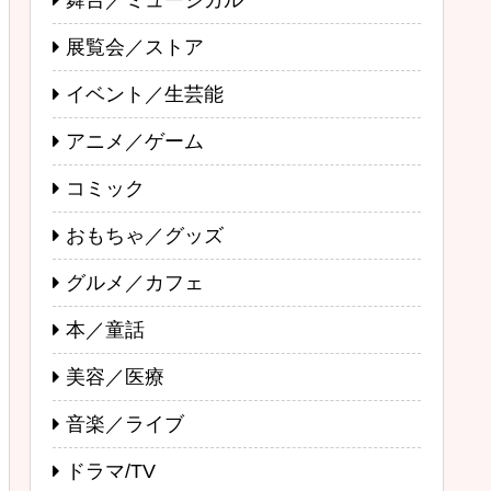
舞台／ミュージカル
展覧会／ストア
イベント／生芸能
アニメ／ゲーム
コミック
おもちゃ／グッズ
グルメ／カフェ
本／童話
美容／医療
音楽／ライブ
ドラマ/TV