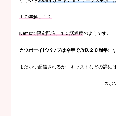
どうやら
2009年からキアヌ・リーブス主演で
１０年越し！？
Netflixで限定配信、１０話程度
のようです。
カウボーイビバップは今年で放送２０周年
に
まだいつ配信されるか、キャストなどの詳細
スポ