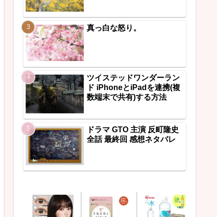
真っ白な怒り。
ツイステッドワンダーラン
ド iPhoneとiPadを連携(複
数端末で共有)する方法
ドラマ GTO 主演 反町隆史
全話 最終回 感想ネタバレ