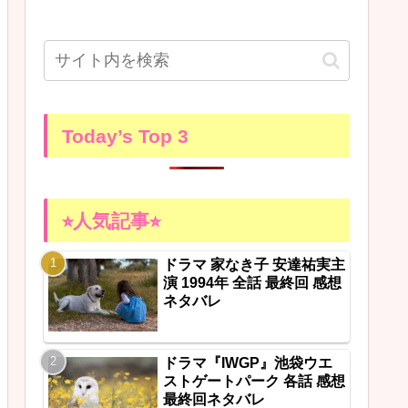
Today’s Top 3
⭐︎人気記事⭐︎
ドラマ 家なき子 安達祐実主
演 1994年 全話 最終回 感想
ネタバレ
ドラマ『IWGP』池袋ウエ
ストゲートパーク 各話 感想
最終回ネタバレ