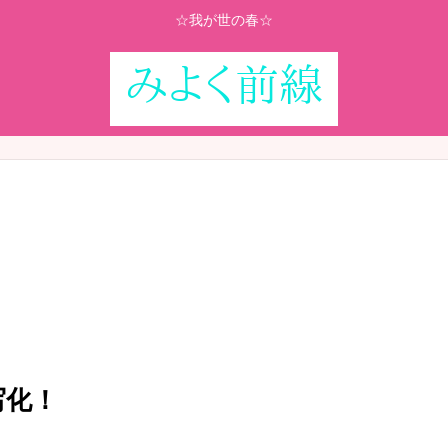
☆我が世の春☆
写化！