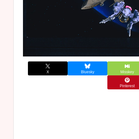
X
Bluesky
Misskey
Pinterest