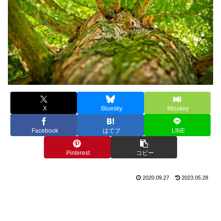
X
Bluesky
Misskey
Facebook
はてブ
LINE
Pinterest
コピー
2020.09.27
2023.05.28