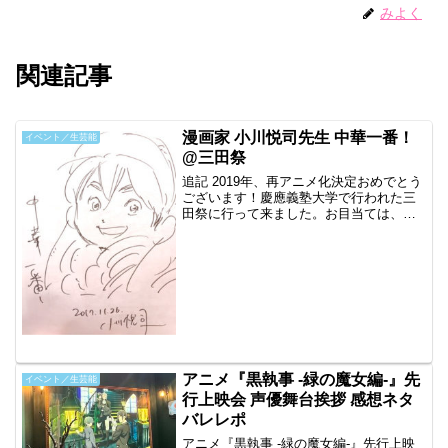
みよく
関連記事
漫画家 小川悦司先生 中華一番！
イベント／生芸能
@三田祭
追記 2019年、再アニメ化決定おめでとう
ございます！慶應義塾大学で行われた三
田祭に行って来ました。お目当ては、漫
画家、小川悦司先生。慶應の漫研のOBと
して、もう1人の後輩漫画家のメーブ先生
と毎年参加されているとのこと。1人300
円で似顔絵...
アニメ『黒執事 -緑の魔女編-』先
イベント／生芸能
行上映会 声優舞台挨拶 感想ネタ
バレレポ
アニメ『黒執事 -緑の魔女編-』先行上映