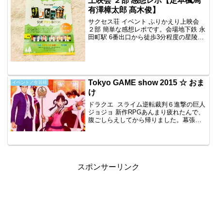
上映会 ２部 感想レポ【定本楓馬
有澤樟太郎 髙木俊】
サクセス荘 イベント ふりかえり上映会
２部 簡単な感想レポです。会場地下鉄 永
田町駅 6番出口から徒歩3分程度の星陵会
館で行われました。名門、都立日比谷高
校のグラウンドと隣接していて、球児た
ちが見えました。坂を下るとあるのです
が、後ろから...
Tokyo GAME show 2015 ☆ おま
イベント／生芸能
け
ドラクエ スライム逆転裁判６進撃の巨人
ジョジョ 新作RPGあんまり疲れたんで、
腹ごしらえしてから帰りました。幕張メ
ッセに行く前に駅のホームで。今年も大
盛況なTGSでした。追記あやっぱり！前
田剛史さん、去年も出てました。聞いた
ことある名前だ...
スポンサーリンク