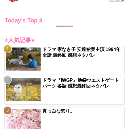
Today’s Top 3
⭐︎人気記事⭐︎
ドラマ 家なき子 安達祐実主演 1994年
全話 最終回 感想ネタバレ
ドラマ『IWGP』池袋ウエストゲート
パーク 各話 感想最終回ネタバレ
真っ白な怒り。