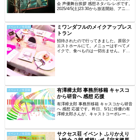
会 声優舞台挨拶 感想ネタバレレポです。
2025/4/5(土)23:30から放送開始、アニメ
黒執事の第1話、2話の先行上映会に当選
したので行って来ました。ユナイテッド
シネマお台場で行われました。黒執事...
ミワンダフルのメイクアップレス
イベント／生芸能
トラン
招待されたので行ってきました。原宿ク
エストホールにて。メニューはすべてメ
イクで、食べものは一切出ません。ドリ
ンクバーがあり、ワインとソフトドリン
クが販売していたため、セルフサービ
ス。いくつかの国のロゼがあったのです
が、イタリアのロゼにしまし...
有澤樟太郎 事務所移籍 キャスコ
イベント／生芸能
から研音へ 感想 応援
有澤樟太郎 事務所移籍 キャスコから研音
へ 感想 応援です。昨日、5/1に俳優の有
澤樟太郎さんが、キャストコーポレーシ
ョンから研音へ移籍と発表されました。
今は全く追っかけ出来ていない状態で記
事を書くのは差し出がましいかなと思い
サクセス荘 イベント ふりかえり
ましたが、好き...
イベント／生芸能