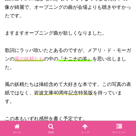
像が綺麗で、オープニングの曲が会場よりも聴きやすかっ
たです。
ますますオープニング曲が欲しくなりました。
歌詞にラッパ吹いたとあるのですが、メアリ・ド・モーガ
ンの
風の妖精たち
の中の
『ナニナの羊』
を思い出しまし
た。
風の妖精たちは挿絵含めて大好きな本です。この写真の表
紙ではなく、
岩波文庫40周年記念特装版
を持っていま
す。
この本もいずれ感想を書く予定です。
→2023.1.5 やっと書きました！
記事はこちら
ホーム
検索
トップ
サイドバー