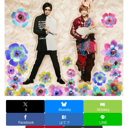
X
Bluesky
Misskey
Facebook
はてブ
LINE