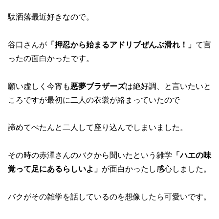
駄洒落最近好きなので。
谷口さんが
「押忍から始まるアドリブぜんぶ滑れ！」
て言
ったの面白かったです。
願い虚しく今宵も
悪夢ブラザーズ
は絶好調、と言いたいと
ころですが最初に二人の衣裳が絡まっていたので
諦めてぺたんと二人して座り込んでしまいました。
その時の赤澤さんのバクから聞いたという雑学
「ハエの味
覚って足にあるらしいよ」
が面白かったし感心しました。
バクがその雑学を話しているのを想像したら可愛いです。