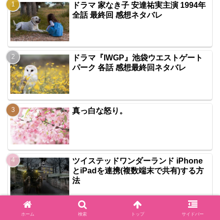
ドラマ 家なき子 安達祐実主演 1994年
全話 最終回 感想ネタバレ
ドラマ『IWGP』池袋ウエストゲート
パーク 各話 感想最終回ネタバレ
真っ白な怒り。
ツイステッドワンダーランド iPhone
とiPadを連携(複数端末で共有)する方
法
ドラマ GTO 主演 反町隆史 全話 最終回
ホーム
検索
トップ
サイドバー