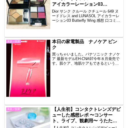
アイカラーレーション03
Butterfly Wing 感想 口コミレビ
Dior サンク クルール クチュール 649 ヌ
ュー
ードドレス and LUNASOL アイカラーレ
ーション03 Butterfly Wing 感想 口コミレ
ビューです。ディオールとルナソルのア
イシャドウを買いました。ディオールは
フランス製、...
本日の家電製品 ナノケア ピン
美容／医療
ク
買っちゃいました。パナソニック ナノケ
ア 最新モデルEH-CNA97今年８月発売で
す。肌ケア、地肌ケアもできるという優
れもの。今使ってるアレティから変な音
が出始めたんで。アレティ、買ってから
まだ１年経ったか？くらいなのに残念で
す。しかも結構...
【人生初】コンタクトレンズデビ
美容／医療
ューした感想レポ 〜コンサー
ト、ライブ、観劇用〜 うたた寝
したらどうなる？
【人生初】コンタクトレンズデビューし