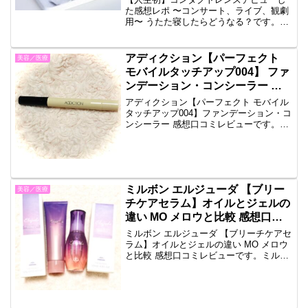
た感想レポ 〜コンサート、ライブ、観劇
用〜 うたた寝したらどうなる？です。ガ
ガのライブに行くのに、コンタクトレン
ズを初めて作りました。眼科に行って視
力検査をし、度を測ってコンタクトレン
アディクション【パーフェクト
美容／医療
ズ屋さんで購入しまし...
モバイルタッチアップ004】 ファ
ンデーション・コンシーラー 感
想口コミレビュー
アディクション【パーフェクト モバイル
タッチアップ004】ファンデーション・コ
ンシーラー 感想口コミレビューです。以
前にタッチアップしてもらって、これい
いなと思ったコンシーラーを現品購入し
ました。ペンタイプで、筆になっていま
す。下の部分を回...
ミルボン エルジューダ 【ブリー
美容／医療
チケアセラム】オイルとジェルの
違い MO メロウと比較 感想口コ
ミレビュー
ミルボン エルジューダ 【ブリーチケアセ
ラム】オイルとジェルの違い MO メロウ
と比較 感想口コミレビューです。ミルボ
ンの比較的新しい商品である、ブリーチ
ケアセラムを買いました。パッケージが
ハワイの朝焼けみたいで可愛いです。オ
イルタイプとジ...