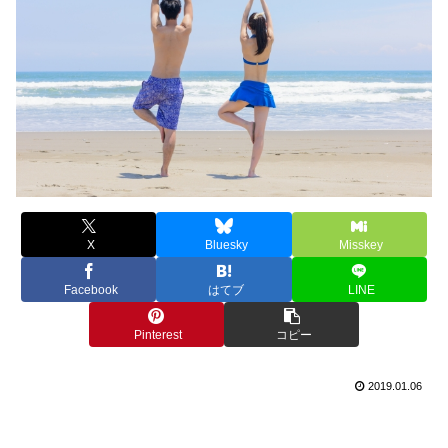
X
Bluesky
Misskey
Facebook
はてブ
LINE
Pinterest
コピー
2019.01.06