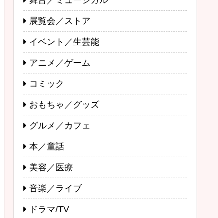
舞台／ミュージカル
展覧会／ストア
イベント／生芸能
アニメ／ゲーム
コミック
おもちゃ／グッズ
グルメ／カフェ
本／童話
美容／医療
音楽／ライブ
ドラマ/TV