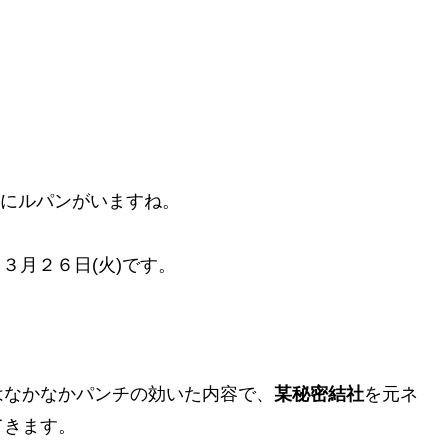
真ん中にルパンがいますね。
～３月２６日(火)です。
はなかなかパンチの効いた内容で、
某秘密結社
を元ネ
てきます。