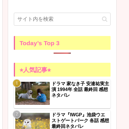
Today’s Top 3
⭐︎人気記事⭐︎
ドラマ 家なき子 安達祐実主
演 1994年 全話 最終回 感想
ネタバレ
ドラマ『IWGP』池袋ウエ
ストゲートパーク 各話 感想
最終回ネタバレ