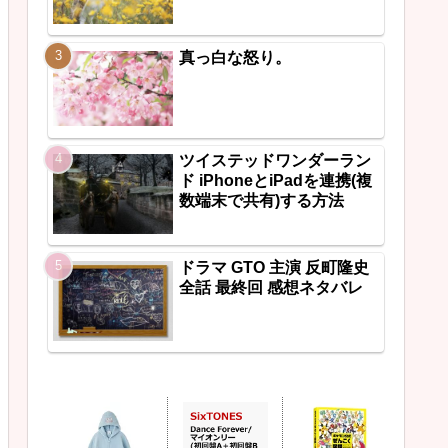
真っ白な怒り。
ツイステッドワンダーラン
ド iPhoneとiPadを連携(複
数端末で共有)する方法
ドラマ GTO 主演 反町隆史
全話 最終回 感想ネタバレ