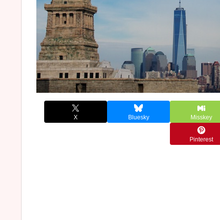
X
Bluesky
Misskey
Pinterest