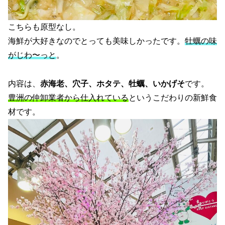
こちらも原型なし。
海鮮が大好きなのでとっても美味しかったです。
牡蠣の味
がじわ〜っと
。
内容は、
赤海老、穴子、ホタテ、牡蠣、いかげそ
です。
豊洲の仲卸業者から仕入れている
というこだわりの新鮮食
材です。