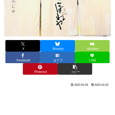
X
Bluesky
Misskey
Facebook
はてブ
LINE
Pinterest
コピー
2023.03.26
2023.10.23