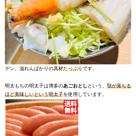
デン。溢れんばかりの
具材たっぷり
です。
明太もちの明太子は博多の
あごおとし
という、
顎が落ちる
ほど美味しいという明太子
を使用しています。