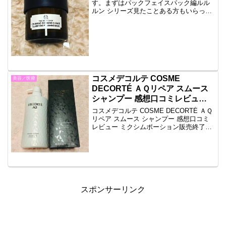
す。まずはパックフェイスパック編ルル
ルン シリーズ見たことある方もいらっし
ゃるんじゃないでしょうか。こういうま
とめて入っているパックというのは大
概、生地がペラペラで使い物になりませ
ん。しかしルルルンは一枚一...
コスメデコルテ COSME
美容／医療
DECORTÉ ＡＱリペア スムース
シャンプー 感想口コミレビュー
ミクシムポーション 販売終了？
コスメデコルテ COSME DECORTÉ ＡＱ
リペア スムース シャンプー 感想口コミ
レビュー ミクシムポーション販売終了？
です。オージュアがなくなってきたので
購入しました。以前使っていたミクシム
ポーションに戻そうかと迷ったのです
が、販売...
スポンサーリンク