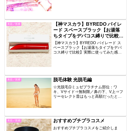
ター料のようなものでしょう。タダでた
くさん応募できるし、もっ...
【神マスカラ】BYREDO バイレ
美容／医療
ード スペースブラック【お湯落
ちタイプをデパコス縛りで比較】
実際に使ってみた感想口コミレビ
【神マスカラ】BYREDO バイレード ス
ュー
ペースブラック【お湯落ちタイプをデパ
コス縛りで比較】実際に使ってみた感想
口コミレビューです。デパコスのマスカ
ラが欲しい。お湯落ちの。と思い立っ
て、ジプシーすることにしました。これ
まではCLINIQU...
脱毛体験 光脱毛編
美容／医療
☆光脱毛➀ミュゼプラチナム部位：ワ
キ、Vサイド⇒無制限／鼻の下、V上⇒フ
リーセレクト昔はもっと高額だったと言
っている方がいるのでだいぶ、お財布に
優しい時代になりました。光脱毛が痛み
がそれほど強くありません。ワキとVは効
果がありました。➁銀座...
おすすめプチプラコスメ
美容／医療
おすすめプチプラコスメをご紹介しま