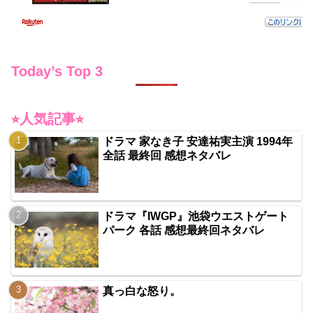
Today’s Top 3
⭐︎人気記事⭐︎
ドラマ 家なき子 安達祐実主演 1994年
全話 最終回 感想ネタバレ
ドラマ『IWGP』池袋ウエストゲート
パーク 各話 感想最終回ネタバレ
真っ白な怒り。