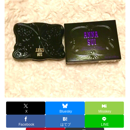
X
Bluesky
Misskey
Facebook
はてブ
LINE