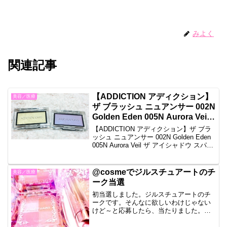
みよく
関連記事
【ADDICTION アディクション】
美容／医療
ザ ブラッシュ ニュアンサー 002N
Golden Eden 005N Aurora Veil
ザ アイシャドウ スパークル
【ADDICTION アディクション】ザ ブラ
005SP Moon River スキンプロテ
ッシュ ニュアンサー 002N Golden Eden
005N Aurora Veil ザ アイシャドウ スパー
クター カラーコントロール004
クル 005SP Moon River スキンプロテク
Pure Mint 感想口コミレビュー
ター カラーコントロール0...
@cosmeでジルスチュアートのチ
美容／医療
ーク当選
初当選しました。ジルスチュアートのチ
ークです。そんなに欲しいわけじゃない
けど～と応募したら、当たりました。な
んとなく予感はしてましたが、そういう
ものほど当たります。ちょっといいモニ