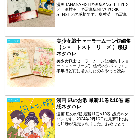
漫画BANANAFISHの画集ANGEL EYES
と、奥村英二の写真集NEW YORK
SENSEとの感想です。奥村英二の写真集
が見たくて復刻版BOX Vol.4を購入しまし
た。外箱に書いてある説明の通り、NEW
YORK SENSEは奥村...
美少女戦士セーラームーン短編集
コミック
【ショートストーリーズ 】感想
ネタバレ
美少女戦士セーラームーン短編集【ショ
ートストーリーズ】感想ネタバレです。
半年ほど前に購入したのをやっと読みま
した。読んでみたら単行本に収録されて
いた短編集や番外編でした。全２巻で
す。２巻のぱられるせぇらぁむ〜んだけ
初めて読みました。第１巻感...
漫画 凪のお暇 最新11巻&10巻 感
コミック
想ネタバレ
漫画 凪のお暇 最新11巻&10巻 感想ネタ
バレです。2024年2月16日に最新刊であ
る11巻が発売されました。おめでとうご
ざいます！2017年から読み続けてはや7
年。相変わらず毎巻面白いです。そして
今回もKindleで購入したのですが、な...