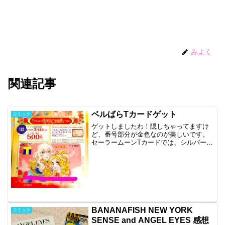
みよく
関連記事
ベルばらTカードゲット
コミック
ゲットしましたわ！隠しちゃってますけ
ど、番号部分が金色なのが美しいです。
セーラームーンTカードでは、シルバーで
した。さすがベルばら！ゴージャス！後
ろにいるのはアンドレとフェルゼンです
ね。ダブルカップル。片方、不倫だけど
(笑)このカードと同じ...
BANANAFISH NEW YORK
コミック
SENSE and ANGEL EYES 感想