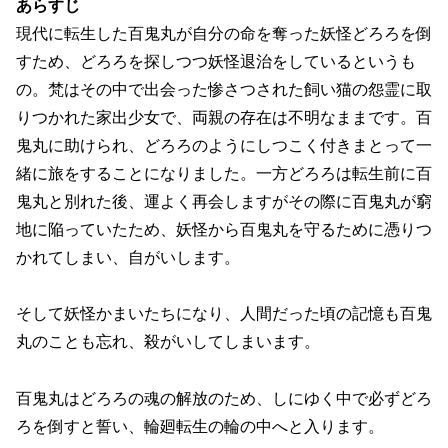
あらすじ
現代に転生した百鬼丸が自分の命を奪った妖怪どろろを倒
すため、どろろを探しつつ妖怪退治をしているというも
の。
梵はその中で出会った惨さつされた飼い猫の怨霊に取
りつかれた家出少女で、両親の存在は不明なままです。百
鬼丸に助けられ、どろろのようにしつこく付きまとって一
緒に旅をすることになりました。一方どろろは転生前に百
鬼丸と別れた後、運よく再会しますがその際に百鬼丸が窮
地に陥っていたため、妖怪から百鬼丸を守るために憑りつ
かれてしまい、自がいします。
そして妖怪かまいたちになり、人間だった頃の記憶も百鬼
丸のことも忘れ、殺がいしてしまいます。
百鬼丸はどろろの魂の解放のため、しにゆく中で必ずどろ
ろを倒すと誓い、輪廻転生の輪の中へと入ります。