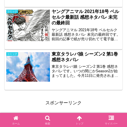
ヤングアニマル 2021年18号 ベル
コミック
セルク最新話 感想ネタバレ 未完
の最終回
ヤングアニマル 2021年18号 ベルセルク
最新話 感想ネタバレ 未完の最終回です。
前回の記事で紙が売り切れてて電子版で
買ったと書きましたが、開いてみたら電
子版で良かったと思いました。カラーイ
ラストが綺麗に見れます。あらすじと結
東京タラレバ娘 シーズン2 第1巻
コミック
末最後の36...
感想ネタバレ
東京タラレバ娘 シーズン2 第1巻 感想ネ
タバレです。いつの間にかSeason2が始
まってました。今月11日に発売されまし
た。ストーリー主人公廣田令菜は30歳フ
リーター、実家暮らしの一人娘。 派遣の
アルバイトを転々としてきたが、立ち仕
事がつ...
スポンサーリンク
ホーム
検索
トップ
サイドバー