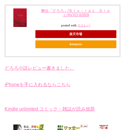
舞台「どろろ」/Ｂｌｕ－ｒａｙ Ｄｉｓ
ｃ/AVXD-92809
posted with
カエレバ
楽天市場
Amazon
どろろ小説レビュー書きました。
iPhoneを手に入れるならこちら
Kindle unlimited コミック・雑誌が読み放題