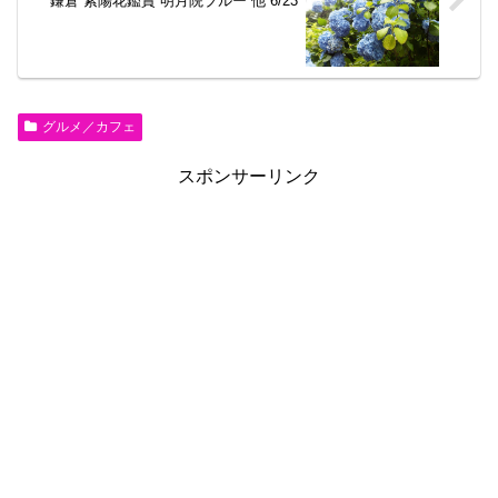
鎌倉 紫陽花鑑賞 明月院ブルー 他 6/23
グルメ／カフェ
スポンサーリンク