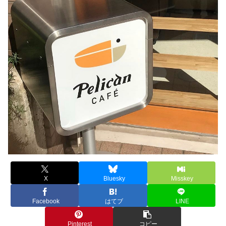
X
Bluesky
Misskey
Facebook
はてブ
LINE
Pinterest
コピー