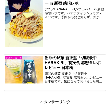
ー in 新宿 感想レポ
アニメBANANAFISHカフェ&バー in 新宿
感想レポです。バナナフィッシュカフェ
2018です。予約が必要と知らず、外から
覗いている人もいました。入りたかった
のかもしれません。外観が所々アメリカ
のスプレー落書きのようになっていてお
洒落...
謝罪の銘菓 新正堂「切腹最中
グルメ／カフェ
HARAKIRI」初実食 感想食レポ
レビュー 日本橋
謝罪の銘菓 新正堂「切腹最中
HARAKIRI」初実食 感想食レポレビュー
日本橋です。気になっておりました切腹
最中を初めて購入しました。謝罪の菓子
折りとして人気という噂の。5個入り1700
円。1個340円ですね。直営の店舗は新橋
にあるので...
スポンサーリンク