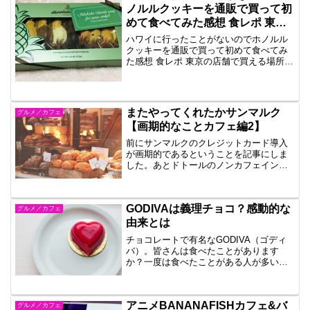
た。からあげクンより...
ノルルクッキーを通販で買って初
めて食べてみた感想 食レポ 東京
の店舗で買える場所とパイナップ
ハワイに行ったことがないのでホノルル
ルの意味
クッキーを通販で買って初めて食べてみ
た感想 食レポ 東京の店舗で買える場所と
パイナップルの意味です。Aloha ahiahi！
(アロハ アヒアヒ)こんばんは、みよくで
す！タイトルまんまですが、みよくはハ
ワ...
またやってくれたかサンマルク
グルメ／カフェ
【画期的なことカフェ編2】
前にサンマルクのクレジットカード導入
が画期的であるということを記事にしま
した。あとドトールのノンカフェインド
リンク。過去記事画期的なこと【カフェ
編】サンマルクがまたやってくれまし
た。ポイントアプリ誕生昨日サンマルク
GODIVAは義理チョコ？感動的な
に行ったところ、ポイントア...
グルメ／カフェ
由来とは
チョコレートで有名なGODIVA（ゴディ
バ）。皆さんは食べたことがあります
か？一度は食べたことがある人が多いの
ではないでしょうか。義理チョコなのか
GODIVAは一部の人からは義理チョコの
印象があります。事実、私も義理チョコ
アニメBANANAFISHカフェ&バ
の印象が強いです。...
グルメ／カフェ