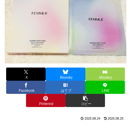
X
Bluesky
Misskey
Facebook
はてブ
LINE
Pinterest
コピー
2025.08.24
2025.08.25