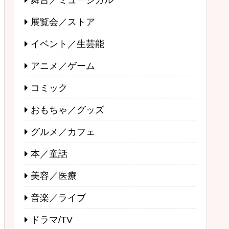
舞台／ミュージカル
展覧会／ストア
イベント／生芸能
アニメ／ゲーム
コミック
おもちゃ／グッズ
グルメ／カフェ
本／童話
美容／医療
音楽／ライブ
ドラマ/TV