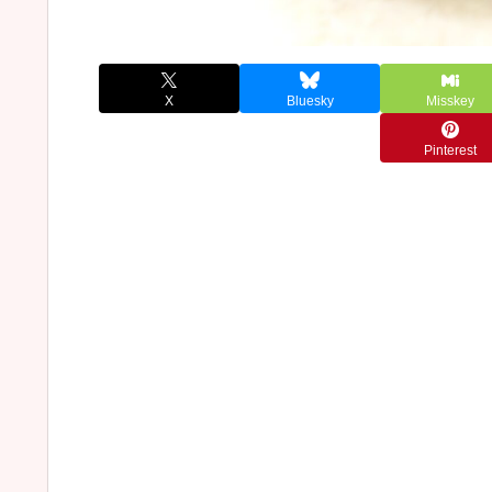
X
Bluesky
Misskey
Pinterest