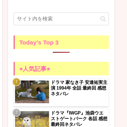
Today’s Top 3
⭐︎人気記事⭐︎
ドラマ 家なき子 安達祐実主
演 1994年 全話 最終回 感想
ネタバレ
ドラマ『IWGP』池袋ウエ
ストゲートパーク 各話 感想
最終回ネタバレ