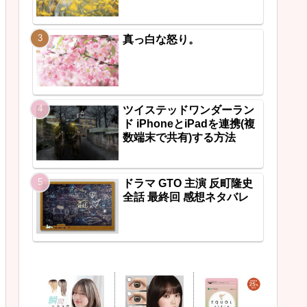
真っ白な怒り。
ツイステッドワンダーラン
ド iPhoneとiPadを連携(複
数端末で共有)する方法
ドラマ GTO 主演 反町隆史
全話 最終回 感想ネタバレ