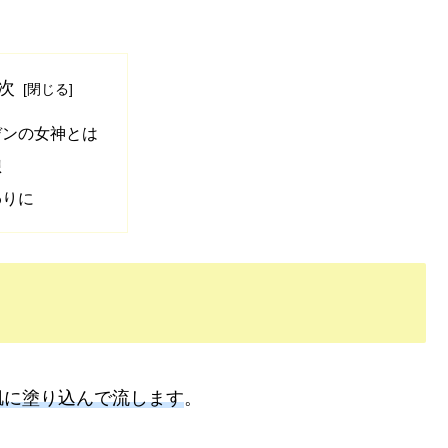
次
デンの女神とは
想
わりに
肌に塗り込んで流します
。