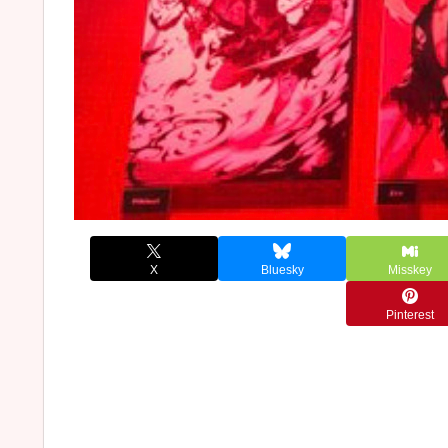
X
Bluesky
Misskey
Pinterest