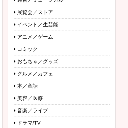
舞台／ミュージカル
展覧会／ストア
イベント／生芸能
アニメ／ゲーム
コミック
おもちゃ／グッズ
グルメ／カフェ
本／童話
美容／医療
音楽／ライブ
ドラマ/TV