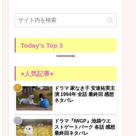
Today’s Top 3
⭐︎人気記事⭐︎
ドラマ 家なき子 安達祐実主
演 1994年 全話 最終回 感想
ネタバレ
ドラマ『IWGP』池袋ウエ
ストゲートパーク 各話 感想
最終回ネタバレ