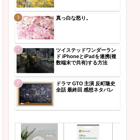
真っ白な怒り。
ツイステッドワンダーラン
ド iPhoneとiPadを連携(複
数端末で共有)する方法
ドラマ GTO 主演 反町隆史
全話 最終回 感想ネタバレ