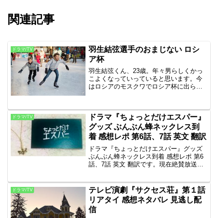
関連記事
羽生結弦選手のおまじない ロシ
ドラマ/TV
ア杯
羽生結弦くん、23歳。年々男らしくかっ
こよくなっていっていると思います。今
はロシアのモスクワでロシア杯に出られ
ていますね。SPを首位発進、しかも今季
世界最高得点の110.53点。映像を見たの
ですが、先に走っていた他の選手が80点
ドラマ『ちょっとだけエスパー』
台なのに対し...
ドラマ/TV
グッズ ぶんぶん蜂ネックレス到
着 感想レポ 第6話、7話 英文 翻訳
ドラマ『ちょっとだけエスパー』グッズ
ぶんぶん蜂ネックレス到着 感想レポ 第6
話、7話 英文 翻訳です。現在絶賛放送中
の大泉洋主演ドラマ、ちょっとだけエス
パーの公式グッズ、ぶんぶん蜂ネックレ
スが到着しました！英文翻訳前回記事か
テレビ演劇『サクセス荘』第１話
ドラマ/TV
らの続きで、6...
リアタイ 感想ネタバレ 見逃し配
信