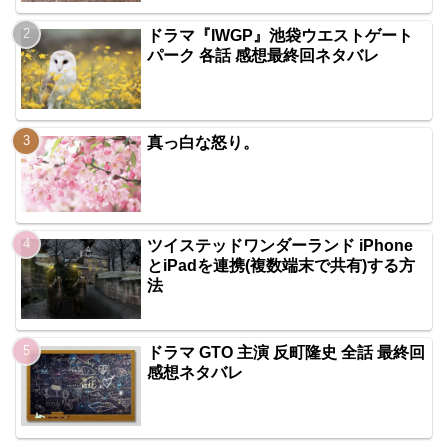
ドラマ『IWGP』池袋ウエストゲート
パーク 各話 感想最終回ネタバレ
真っ白な怒り。
ツイステッドワンダーランド iPhone
とiPadを連携(複数端末で共有)する方
法
ドラマ GTO 主演 反町隆史 全話 最終回
感想ネタバレ