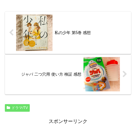
私の少年 第5巻 感想
ジャバ 二つ穴用 使い方 検証 感想
ドラマ/TV
スポンサーリンク