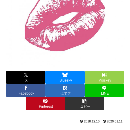
X
Bluesky
Misskey
Facebook
はてブ
LINE
Pinterest
コピー
2018.12.16
2020.01.11