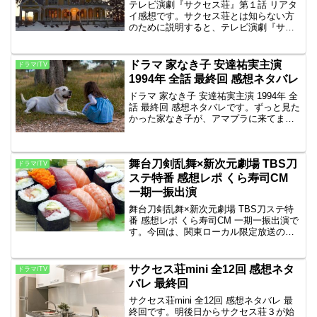
テレビ演劇『サクセス荘』第１話 リアタ
イ感想です。サクセス荘とは知らない方
のために説明すると、テレビ演劇『サク
セス荘』とは一発本番で収録したドラマ
のことです。基本ストーリーは夢を持っ
た若者たちが都会の片隅のアパートでル
ドラマ 家なき子 安達祐実主演
ドラマ/TV
ームシェアしているとい...
1994年 全話 最終回 感想ネタバレ
ドラマ 家なき子 安達祐実主演 1994年 全
話 最終回 感想ネタバレです。ずっと見た
かった家なき子が、アマプラに来てまし
たので見ました。Amazonプライム・ビデ
オ同情するなら金をくれ！有名な名台詞
ですね。家なき子はなぜか便所おにぎり
舞台刀剣乱舞×新次元劇場 TBS刀
食べ...
ドラマ/TV
ステ特番 感想レポ くら寿司CM
一期一振出演
舞台刀剣乱舞×新次元劇場 TBS刀ステ特
番 感想レポ くら寿司CM 一期一振出演で
す。今回は、関東ローカル限定放送の番
組でしたのでレポを書くことにしまし
た。本日16時半に放送されました。感想
レポ原作ゲームや刀剣に興味を持つ女性
サクセス荘mini 全12回 感想ネタ
ドラマ/TV
が増え、380...
バレ 最終回
サクセス荘mini 全12回 感想ネタバレ 最
終回です。明後日からサクセス荘３が始