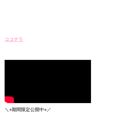
ココナラ
＼⭐︎期間限定公開中⭐︎／