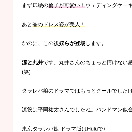
まず扉絵の
倫子が可愛い！
ウェディングケー
あと
香のドレス姿が美人！
なのに、この後
奴らが登場
します。
涼と丸井
です。丸井さんのちょっと情けない
(笑)
タラレバ娘のドラマではもっとクールでしたけ
涼役は平岡祐太さんでしたね。バンドマン似
東京タラレバ娘 ドラマ版はHuluで♪