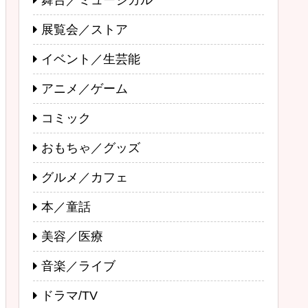
舞台／ミュージカル
展覧会／ストア
イベント／生芸能
アニメ／ゲーム
コミック
おもちゃ／グッズ
グルメ／カフェ
本／童話
美容／医療
音楽／ライブ
ドラマ/TV