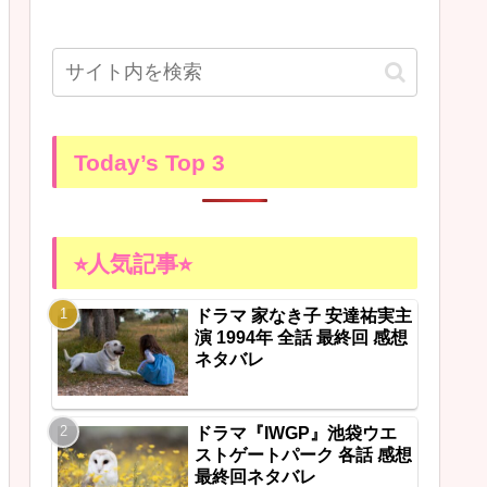
Today’s Top 3
⭐︎人気記事⭐︎
ドラマ 家なき子 安達祐実主
演 1994年 全話 最終回 感想
ネタバレ
ドラマ『IWGP』池袋ウエ
ストゲートパーク 各話 感想
最終回ネタバレ