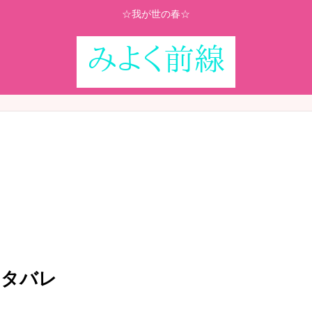
☆我が世の春☆
ネタバレ