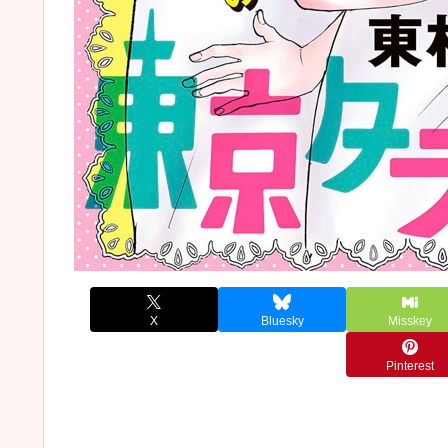
X
Bluesky
Misskey
Pinterest