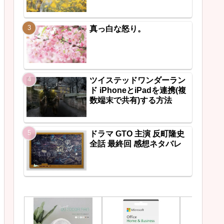
真っ白な怒り。
ツイステッドワンダーラン
ド iPhoneとiPadを連携(複
数端末で共有)する方法
ドラマ GTO 主演 反町隆史
全話 最終回 感想ネタバレ