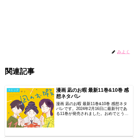
みよく
関連記事
漫画 凪のお暇 最新11巻&10巻 感
コミック
想ネタバレ
漫画 凪のお暇 最新11巻&10巻 感想ネタ
バレです。2024年2月16日に最新刊であ
る11巻が発売されました。おめでとうご
ざいます！2017年から読み続けてはや7
年。相変わらず毎巻面白いです。そして
今回もKindleで購入したのですが、な...