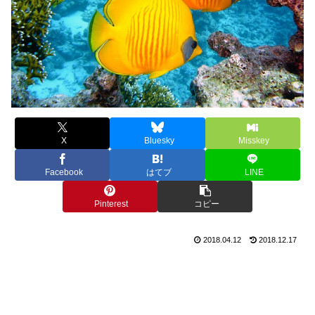
X
Bluesky
Misskey
Facebook
はてブ
LINE
Pinterest
コピー
2018.04.12
2018.12.17