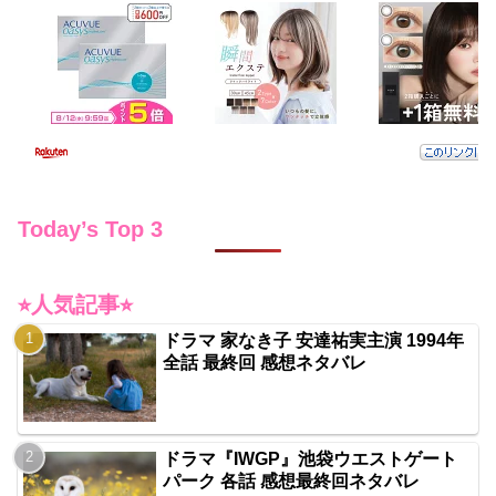
Today’s Top 3
⭐︎人気記事⭐︎
ドラマ 家なき子 安達祐実主演 1994年
全話 最終回 感想ネタバレ
ドラマ『IWGP』池袋ウエストゲート
パーク 各話 感想最終回ネタバレ