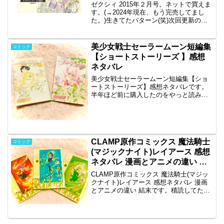
ゼクシィ 2015年２月号。ネットで買えま
す。(→2024年現在、もう完売してまし
た。)生きてたパターン(笑)次回更新の話
がちょうどアンドレが亡くなる話だから
明るい話はいいね。雑誌企画にせずに、
普通にパラレルとして単行本出して欲し
美少女戦士セーラームーン短編集
コミック
かった気も...
【ショートストーリーズ 】感想
ネタバレ
美少女戦士セーラームーン短編集【ショ
ートストーリーズ】感想ネタバレです。
半年ほど前に購入したのをやっと読みま
した。読んでみたら単行本に収録されて
いた短編集や番外編でした。全２巻で
す。２巻のぱられるせぇらぁむ〜んだけ
初めて読みました。第１巻感...
CLAMP原作コミックス 魔法騎士
コミック
(マジックナイト)レイアース 感想
ネタバレ 漫画とアニメの違い 結
末
CLAMP原作コミックス 魔法騎士(マジッ
クナイト)レイアース 感想ネタバレ 漫画
とアニメの違い 結末です。積読してた魔
法騎士(マジックナイト)レイアースをやっ
と読み終わりました。漫画家CLAMPの代
表作で、全３巻です。アニメが49話もあ
る...