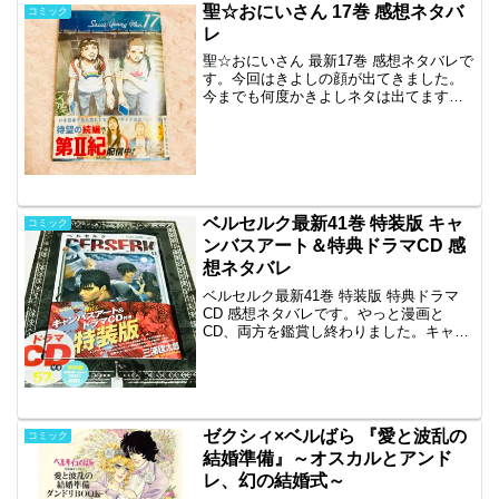
聖☆おにいさん 17巻 感想ネタバ
コミック
レ
聖☆おにいさん 最新17巻 感想ネタバレで
す。今回はきよしの顔が出てきました。
今までも何度かきよしネタは出てます
が、握手会でついにお顔が出てます。顔
といえばイエスの髭がなくなる回があっ
て、とても若いお兄さんになっていたの
が衝撃でした。実写版...
ベルセルク最新41巻 特装版 キャ
コミック
ンバスアート＆特典ドラマCD 感
想ネタバレ
ベルセルク最新41巻 特装版 特典ドラマ
CD 感想ネタバレです。やっと漫画と
CD、両方を鑑賞し終わりました。キャン
バスアート付きです。大きさがコンパク
トで飾りやすいです。最終話は既にヤン
グアニマルの方で読み終わってたんです
が。最終話感想記事...
ゼクシィ×ベルばら 『愛と波乱の
コミック
結婚準備』～オスカルとアンド
レ、幻の結婚式～