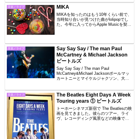
MIKA
音楽／ライブ
MIKAを知ったのはもう10年くらい前で、
当時知り合いが見つけた曲がlolipopでし
た。今年に入ってからApple Musicを契約
してMIKAの曲をいくつか取り、その中の
Talk About Youがとても気に入り、MIKA
の曲では一番...
Say Say Say / The man Paul
音楽／ライブ
McCartney & Michael Jackson
ビートルズ
Say Say Say / The man Paul
McCartney&Michael Jacksonポールマッ
カートニーとマイケルジャクソン、大物
二人の共演です。収録されているアルバ
ムは「Pipes of Peace」平和のパイプ楽
器と...
The Beatles Eight Days A Week
音楽／ライブ
Touring years ① ビートルズ
トーホーシネマズ新宿で The Beatlesの映
画を見てきました。彼らのツアー、ライ
ヴ、レコーディング風景などの映像で
す。 君の名は。とscoop！も気になった
のですが、 The Beatlesが一番、映画館で
見た方がいいと思ったので選び...