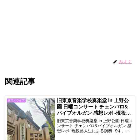
みよく
関連記事
旧東京音楽学校奏楽堂 in 上野公
音楽／ライブ
園 日曜コンサート チェンバロ&
パイプオルガン 感想レポ -現役藝
大生による演奏-
旧東京音楽学校奏楽堂 in 上野公園 日曜コ
ンサート チェンバロ&パイプオルガン 感
想レポ -現役藝大生による演奏-です。旧
東京音楽学校奏楽堂で定期的に行われて