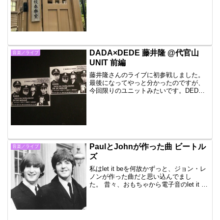
いる日曜コンサートに初めて行ってきま
した。概要第一、第三、第二、第四で分
かれてい...
DADA×DEDE 藤井隆 @代官山
音楽／ライブ
UNIT 前編
藤井隆さんのライブに初参戦しました。
最後になってやっと分かったのですが、
今回限りのユニットみたいです。DEDE
さんはDJです。外国の少年風カットのイ
ケメンでした。開演の結構前に下見に行
きました。B2Fフレンチトースト。二件
目に入った寺カフェ...
PaulとJohnが作った曲 ビートル
音楽／ライブ
ズ
私はlet it beを何故かずっと、ジョン・レ
ノンが作った曲だと思い込んでまし
た。 昔々、おもちゃから電子音のlet it be
が流れて、切なくて好きでした。意味も
歌詞も、知りませんでした。これはポー
ルが作った曲でした。ポールは明るいキ
ャ...