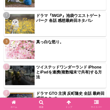
ドラマ『IWGP』池袋ウエストゲート
パーク 各話 感想最終回ネタバレ
真っ白な怒り。
ツイステッドワンダーランド iPhone
とiPadを連携(複数端末で共有)する方
法
ドラマ GTO 主演 反町隆史 全話 最終回
感想ネタバレ
ホーム
検索
トップ
サイドバー