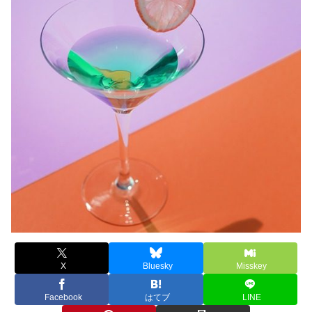
X
Bluesky
Misskey
Facebook
はてブ
LINE