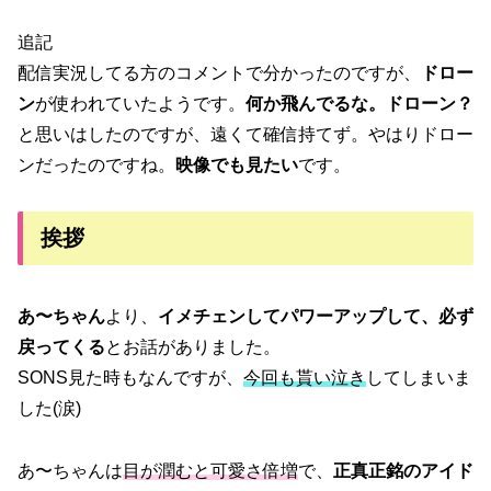
追記
配信実況してる方のコメントで分かったのですが、
ドロー
ン
が使われていたようです。
何か飛んでるな。ドローン？
と思いはしたのですが、遠くて確信持てず。やはりドロー
ンだったのですね。
映像でも見たい
です。
挨拶
あ〜ちゃん
より、
イメチェンしてパワーアップして、必ず
戻ってくる
とお話がありました。
SONS見た時もなんですが、
今回も貰い泣き
してしまいま
した(涙)
あ〜ちゃんは
目が潤むと可愛さ倍増
で、
正真正銘のアイド