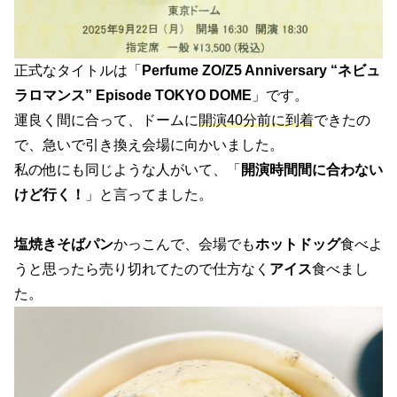
正式なタイトルは「
Perfume ZO/Z5 Anniversary “ネビュ
ラロマンス” Episode TOKYO DOME
」です。
運良く間に合って、ドームに
開演40分前に到着
できたの
で、急いで引き換え会場に向かいました。
私の他にも同じような人がいて、「
開演時間間に合わない
けど行く！
」と言ってました。
塩焼きそばパン
かっこんで、会場でも
ホットドッグ
食べよ
うと思ったら売り切れてたので仕方なく
アイス
食べまし
た。