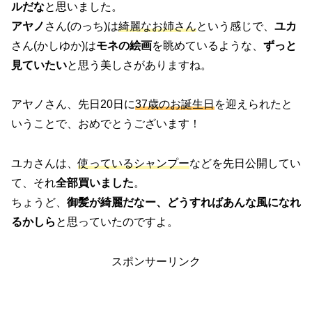
ルだな
と思いました。
アヤノ
さん(のっち)は
綺麗なお姉さん
という感じで、
ユカ
さん(かしゆか)は
モネの絵画
を眺めているような、
ずっと
見ていたい
と思う美しさがありますね。
アヤノさん、先日20日に
37歳のお誕生日
を迎えられたと
いうことで、おめでとうございます！
ユカさんは、
使っているシャンプー
などを先日公開してい
て、それ
全部買いました
。
ちょうど、
御髪が綺麗だなー、どうすればあんな風になれ
るかしら
と思っていたのですよ。
スポンサーリンク