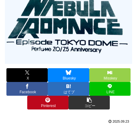
X
Bluesky
Misskey
Facebook
はてブ
LINE
Pinterest
コピー
2025.09.23