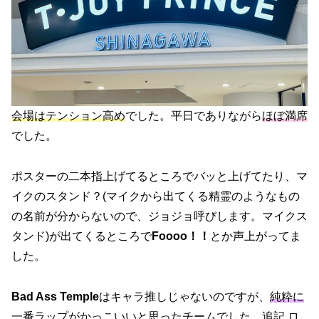
会場はテンション高め
でした。平日でありながら
ほぼ満席
でした。
ポスターの二本指上げてるところでバッと上げてたり、マ
イクのスタンド？(マイクから出てくる精霊のようなもの
の名前が分からないので、ジョジョ呼びします。マイクス
タンド)が出てくるところで
Foooo！！
とか声上がってま
した。
Bad Ass Temple
はキャラ推しじゃないのですが、
純粋に
一番ラップがかっこいい
と思ったチームでした。追記
ロ