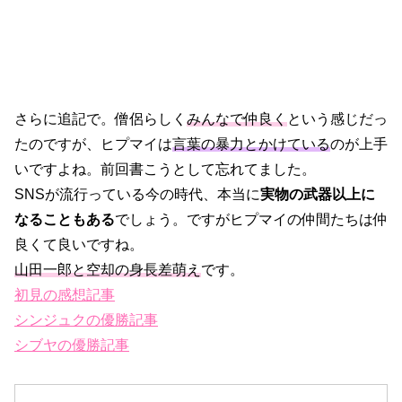
さらに追記で。僧侶らしく
みんなで仲良く
という感じだっ
たのですが、ヒプマイは
言葉の暴力とかけている
のが上手
いですよね。前回書こうとして忘れてました。
SNSが流行っている今の時代、本当に
実物の武器以上に
なることもある
でしょう。ですがヒプマイの仲間たちは仲
良くて良いですね。
山田一郎と空却の身長差萌え
です。
初見の感想記事
シンジュクの優勝記事
シブヤの優勝記事