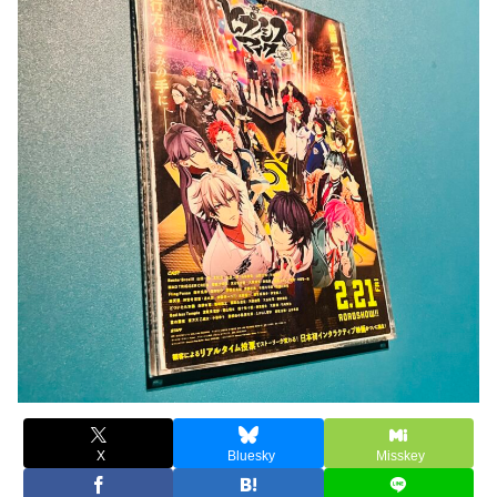
X
Bluesky
Misskey