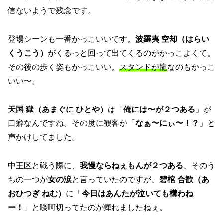
信ないようで残念です。
登場シーンも一番かっこいいです。
波羅夷 空却（はらい
くうこう）
がくるっと回って出てくるのがかっこよくて。
その後の歩く姿もかっこいい。
スタンドが龍
なのもかっこ
いい〜。
天国 獄（あまぐに ひとや）
は「
俺には〜が２つある
」が
口癖なんですね。その度に観客が「
なぁ〜にぃ〜！？
」と
声かけしてました。
中王区と戦う際に、
我慢ならねぇもんが２つある
、そのう
ちの一つが
女の涙
と言っていたのですが、
碧棺 合歓（あ
おひつぎ ねむ）
に「
今日はあんたが泣いても構わね
ー！
」と啖呵切ってたのが痺れましたねぇ。