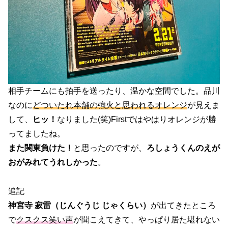
相手チームにも拍手を送ったり、温かな空間でした。品川
なのに
どついたれ本舗の強火と思われるオレンジ
が見えま
して、
ヒッ！
なりました(笑)Firstではやはりオレンジが勝
ってましたね。
また関東負けた！
と思ったのですが、
ろしょうくんのえが
おがみれてうれしかった
。
追記
神宮寺 寂雷（じんぐうじ じゃくらい）
が出てきたところ
で
クスクス笑い声
が聞こえてきて、やっぱり居た堪れない