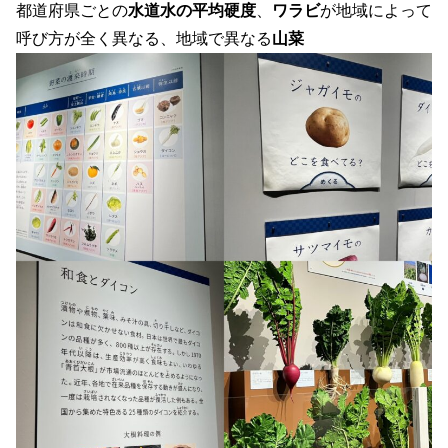
都道府県ごとの
水道水の平均硬度
、
ワラビ
が地域によって
呼び方が全く異なる、地域で異なる
山菜