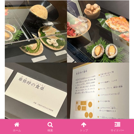
卑弥呼の食卓
周りの観客が口々に「
今でも贅沢
」と言
ホーム
検索
トップ
サイドバー