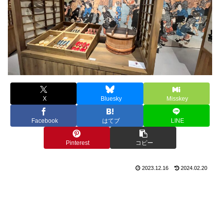
X
Bluesky
Misskey
Facebook
はてブ
LINE
Pinterest
コピー
2023.12.16
2024.02.20