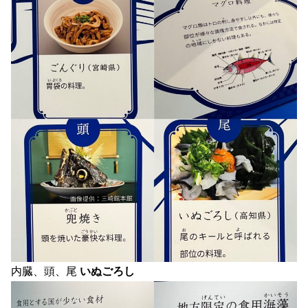
内臓、頭、尾
いぬごろし