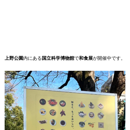
上野公園
内にある
国立科学博物館
で
和食展
が開催中です。