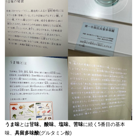
うま味
とは
甘味、酸味、塩味、苦味
に続く5番目の基本
味、
具留多味酸
(グルタミン酸)