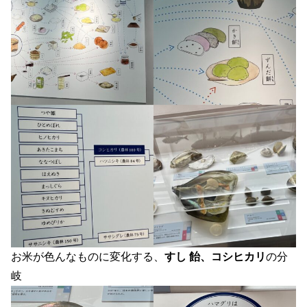
お米が色んなものに変化する、
すし 飴、コシヒカリ
の分
岐