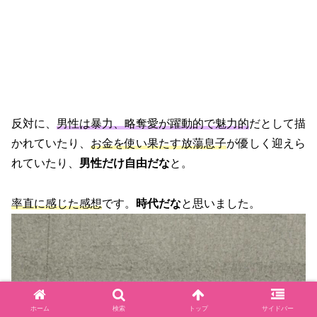
反対に、
男性は暴力、略奪愛が躍動的で魅力的
だとして描
かれていたり、
お金を使い果たす放蕩息子
が優しく迎えら
れていたり、
男性だけ自由だな
と。
率直に感じた感想
です。
時代だな
と思いました。
ホーム
検索
トップ
サイドバー