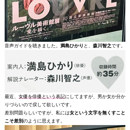
音声ガイドを聴きました。
満島ひかり
と、
森川智之
です。
最近、
女優を俳優という表記
にしてますが、男か女か分か
りづらいので戻して欲しいです。
差別問題らしいですが、私には
女という文字を無くすこと
こそ差別
のように思えます。