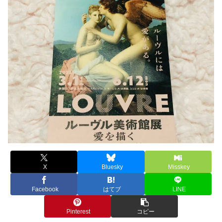
X
Bluesky
Misskey
Facebook
はてブ
LINE
Pinterest
コピー