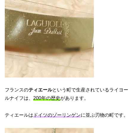
フランスの
ティエール
という町で生産されているライヨー
ルナイフは、
200年の歴史
があります。
ティエールは
ドイツのゾーリンゲン
に並ぶ刃物の町です。