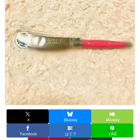
X
Bluesky
Misskey
Facebook
はてブ
LINE