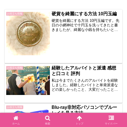
硬貨を綺麗にする方法 10円玉編
お役立ち情報
硬貨を綺麗にする方法 10円玉編です。先
日の小網神社で十円玉を洗ってきたと書
きましたが、綺麗な小銭を持ちたいと思
い、ジュエリークリーナーを使ってみま
した。最初の状態これが最初の状態。ち
なみに硬貨の表側は絵柄のほうで、アラ
ビア数字が書いてある...
経験したアルバイトと派遣 感想
お役立ち情報
と口コミ 評判
私は今までたくさんのアルバイトを経験
しました。経験したバイトと単発派遣な
どの楽しかったこと、大変だったことを
サクッと紹介します。コンビニ楽しかっ
たこと：揚げ物を揚げること、廃棄物を
貰えたこと大変だったこと：冷蔵庫の中
Blu-ray非対応パソコンでブルー
が寒い廃棄物のおにぎりで...
お役立ち情報
レイを見る方法
Blu-ray非対応パソコンでブルーレイを見
ホーム
検索
トップ
サイドバー
る方法です。こんばんは、みよくです。