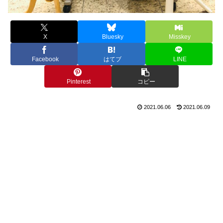
X
Bluesky
Misskey
Facebook
はてブ
LINE
Pinterest
コピー
2021.06.06
2021.06.09