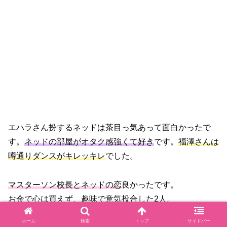
エハラさん扮するネッドは茶目っ気あって面白かったで
す。
ネッドの部屋がオタク感強くて好き
です。
福澤さんは
噂通りダンスがキレッキレ
でした。
マスターソン校長とネッドの恋
良かったです。
お金で心は買えず、趣味で意気投合した2人。
ホーム
検索
トップ
サイドバー