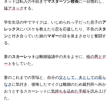
ネッドは転入の手続きで
マスターソン校長
に一目惚れし、
猛アタック
する。
学生生活の中でマイクは、いじめられっ子だった息子の
ア
レックス
にバスケを教えたり恋を応援したり、不良の
スタ
ン
と付き合っていた娘の
マギー
の目を覚まさせりと奮闘す
る。
妻の
スカーレット
は離婚協議中の夫をよそに、
他の男とデ
ート
をしていた。
妻のこれまでの苦悩と、自分の
父として、夫としての至ら
なさ
に気付き、後悔したマイクは離婚のため裁判所へ向か
おうとするスカーレットに
気持ちを込めた手紙
を読み上げ
た。